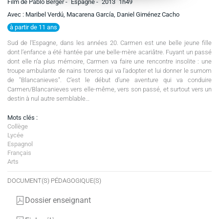
Film de Pablo Berger -
Espagne -
2013
1h49
Avec : Maribel Verdú, Macarena García, Daniel Giménez Cacho
à partir de 11 ans
Sud de l’Espagne, dans les années 20. Carmen est une belle jeune fille
dont l’enfance a été hantée par une belle-mère acariâtre. Fuyant un passé
dont elle n’a plus mémoire, Carmen va faire une rencontre insolite : une
troupe ambulante de nains toreros qui va l’adopter et lui donner le surnom
de "Blancanieves". C’est le début d’une aventure qui va conduire
Carmen/Blancanieves vers elle-même, vers son passé, et surtout vers un
destin à nul autre semblable…
Mots clés :
Collège
Lycée
Espagnol
Français
Arts
DOCUMENT(S) PÉDAGOGIQUE(S)
Dossier enseignant