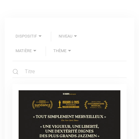
DISPOSITIF
NIVEAU
MATIÈRE
THÈME