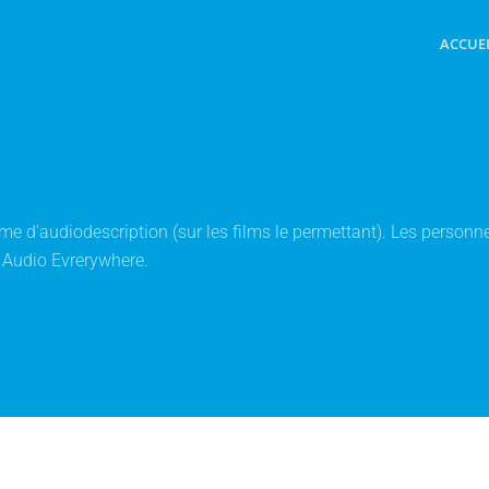
ACCUE
e d'audiodescription (sur les films le permettant). Les personnes
 Audio Evrerywhere.