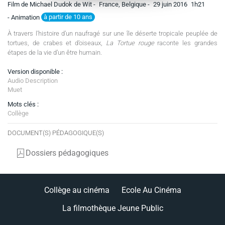
Film de Michael Dudok de Wit -
France, Belgique -
29 juin 2016
1h21
à partir de 10 ans
- Animation
À travers l’histoire d’un naufragé sur une île déserte tropicale peuplée de
tortues, de crabes et d’oiseaux,
La Tortue rouge
raconte les grandes
étapes de la vie d’un être humain.
Version disponible :
Audio Description
Muet
Mots clés :
Collège
DOCUMENT(S) PÉDAGOGIQUE(S)
Dossiers pédagogiques
Collège au cinéma
Ecole Au Cinéma
La filmothèque Jeune Public