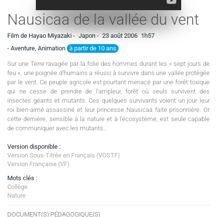
Nausicaa de la vallée du vent
Film de Hayao Miyazaki -
Japon -
23 août 2006
1h57
à partir de 10 ans
- Aventure, Animation
Sur une Terre ravagée par la folie des hommes durant les « sept jours de
feu », une poignée d’humains a réussi à survivre dans une vallée protégée
par le vent. Ce peuple agricole est pourtant menacé par une forêt toxique
qui ne cesse de prendre de l’ampleur, forêt où seuls survivent des
insectes géants et mutants. Ces quelques survivants voient un jour leur
roi bien-aimé assassiné et leur princesse Nausicaä faite prisonnière. Or
cette dernière, sensible à la nature et à l’écosystème, est seule capable
de communiquer avec les mutants…
Version disponible :
Version Sous-Titrée en Français (VOSTF)
Version Française (VF)
Mots clés :
Collège
Nature
DOCUMENT(S) PÉDAGOGIQUE(S)