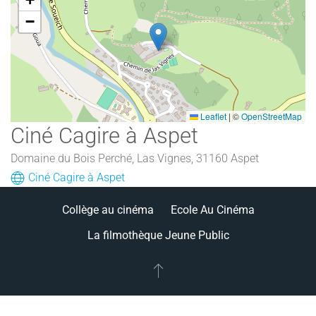
−
Leaflet
|
©
OpenStreetMap
Ciné Cagire à Aspet
Domaine du Bois Perché, Las Vignes, 31160 Aspet
Ciné Cagire à Aspet
Collège au cinéma
Ecole Au Cinéma
La filmothèque Jeune Public